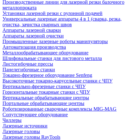
Производственные линии для лазерной резки балочного
металлопроката
Установки лазерной резки с рулонной подачей
Универсальные лазерные аппараты 4 в 1 (сварка, резка,
очистка, зачистка сварных швов
Аппараты лазерной сварки
Аппараты лазерной очистки
Промышленные лазерные роботы манипуляторы
Автоматизация производства
Металлообрабатывающее оборудование
Шлифовальные станки для листового металла
Листогибочные прессы
Панелегибочные станки
Токарно-фрезерное оборудование Senfeng
Высокоточные токарно-карусельные станки с ЧПУ
Вертикально-фрезерные станки с ЧПУ
Горизонтальные токарные станки с ЧПУ
Вертикальные обрабатывающие центры
Портальные обрабатывающие центры
Роботизированные сварочные комплексы MIG-MAG
Сопутствующее оборудование
Чиллеры
Лазерные источники
Лазерные головы
Лазерные головы RayTools