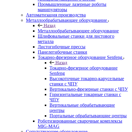
Промышленные лазерные роботы
манипуляторы
Автоматизация производства
Металлообрабатывающее оборудование
Назад
Металлообрабатывающее оборудование
Шлифовальные станки для листового
металла
Листогибочные прессы
Панелегибочные станки
Токарно-фрезерное оборудование Senfeng
Назад
Токарно-фрезерное оборудование
Senfeng
Высокоточные токарно-карусельные
станки с ЧПУ
Вертикально-фрезерные станки с ЧПУ
Горизонтальные токарные станки с
ЧПУ
Вертикальные обрабатывающие
центры
Портальные обрабатывающие центры
Роботизированные сварочные комплексы
MIG-MAG
Сопутствующее оборудование