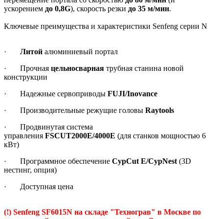
ускорением
до 0,8G
), скорость резки
до 35 м/мин
.
Ключевые преимущества и характеристики Senfeng серии N
·
Литой
алюминиевый портал
· Прочная
цельносварная
трубная станина новой
конструкции
· Надежные сервоприводы
FUJI/Inovance
· Производительные режущие головы
Raytools
· Продвинутая система
управления
FSCUT2000E/4000E
(для станков мощностью 6
кВт)
· Программное обеспечение
CypCut E/CypNest
(3D
нестинг, опция)
· Доступная цена
(!) Senfeng SF6015N на складе "Технограв" в Москве по