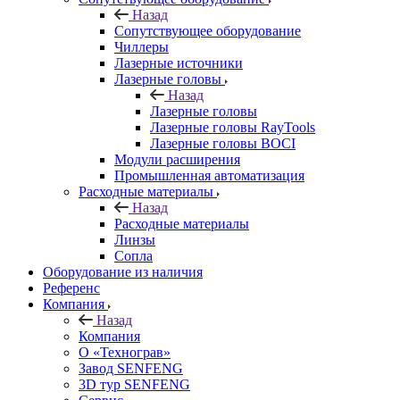
Назад
Сопутствующее оборудование
Чиллеры
Лазерные источники
Лазерные головы
Назад
Лазерные головы
Лазерные головы RayTools
Лазерные головы BOCI
Модули расширения
Промышленная автоматизация
Расходные материалы
Назад
Расходные материалы
Линзы
Сопла
Оборудование из наличия
Референс
Компания
Назад
Компания
О «Технограв»
Завод SENFENG
3D тур SENFENG