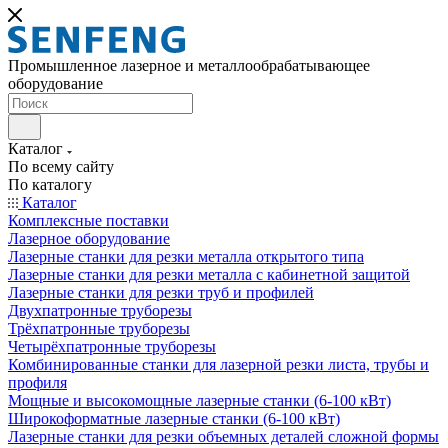
Промышленное лазерное и металлообрабатывающее
оборудование
Каталог
По всему сайту
По каталогу
Каталог
Комплексные поставки
Лазерное оборудование
Лазерные станки для резки металла открытого типа
Лазерные станки для резки металла с кабинетной защитой
Лазерные станки для резки труб и профилей
Двухпатронные труборезы
Трёхпатронные труборезы
Четырёхпатронные труборезы
Комбинированные станки для лазерной резки листа, трубы и
профиля
Мощные и высокомощные лазерные станки (6-100 кВт)
Широкоформатные лазерные станки (6-100 кВт)
Лазерные станки для резки объемных деталей сложной формы