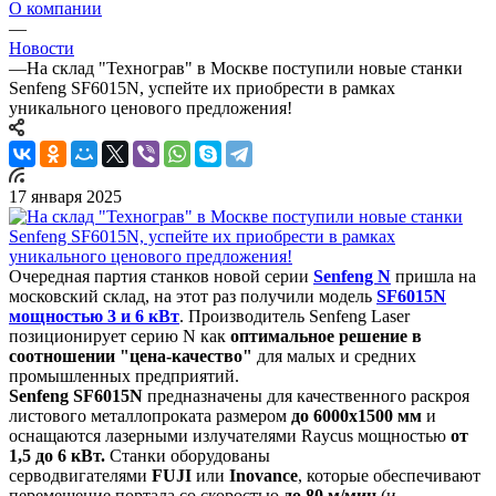
О компании
—
Новости
—
На склад "Технограв" в Москве поступили новые станки
Senfeng SF6015N, успейте их приобрести в рамках
уникального ценового предложения!
17 января 2025
Очередная партия станков новой серии
Senfeng N
пришла на
московский склад, на этот раз получили модель
SF6015N
мощностью 3 и 6 кВт
. Производитель Senfeng Laser
позиционирует серию N как
оптимальное решение в
соотношении "цена-качество"
для малых и средних
промышленных предприятий.
Senfeng SF6015N
предназначены для качественного раскроя
листового металлопроката размером
до 6000х1500 мм
и
оснащаются лазерными излучателями Raycus мощностью
от
1,5 до 6 кВт.
Станки оборудованы
серводвигателями
FUJI
или
Inovance
, которые обеспечивают
перемещение портала со скоростью
до 80 м/мин
(и