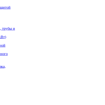
защитой
, трубы и
кВт)
жной
чного
зка,