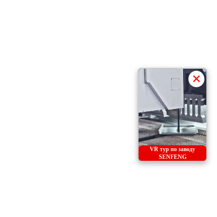
×
VR тур по заводу
SENFENG