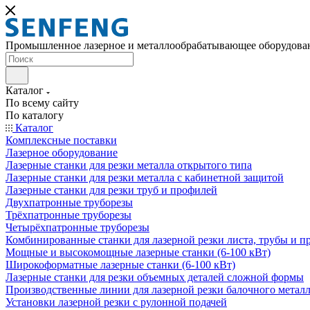
Промышленное лазерное и металлообрабатывающее оборудова
Каталог
По всему сайту
По каталогу
Каталог
Комплексные поставки
Лазерное оборудование
Лазерные станки для резки металла открытого типа
Лазерные станки для резки металла с кабинетной защитой
Лазерные станки для резки труб и профилей
Двухпатронные труборезы
Трёхпатронные труборезы
Четырёхпатронные труборезы
Комбинированные станки для лазерной резки листа, трубы и п
Мощные и высокомощные лазерные станки (6-100 кВт)
Широкоформатные лазерные станки (6-100 кВт)
Лазерные станки для резки объемных деталей сложной формы
Производственные линии для лазерной резки балочного метал
Установки лазерной резки с рулонной подачей