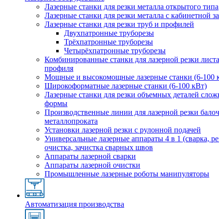
Лазерные станки для резки металла открытого типа
Лазерные станки для резки металла с кабинетной 
Лазерные станки для резки труб и профилей
Двухпатронные труборезы
Трёхпатронные труборезы
Четырёхпатронные труборезы
Комбинированные станки для лазерной резки листа
профиля
Мощные и высокомощные лазерные станки (6-100 
Широкоформатные лазерные станки (6-100 кВт)
Лазерные станки для резки объемных деталей сло
формы
Производственные линии для лазерной резки бало
металлопроката
Установки лазерной резки с рулонной подачей
Универсальные лазерные аппараты 4 в 1 (сварка, ре
очистка, зачистка сварных швов
Аппараты лазерной сварки
Аппараты лазерной очистки
Промышленные лазерные роботы манипуляторы
Автоматизация производства