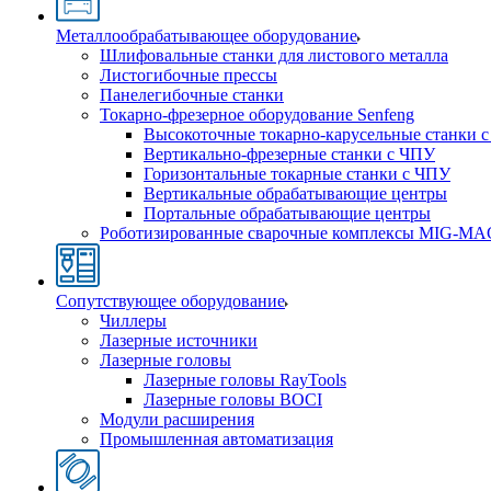
Металлообрабатывающее оборудование
Шлифовальные станки для листового металла
Листогибочные прессы
Панелегибочные станки
Токарно-фрезерное оборудование Senfeng
Высокоточные токарно-карусельные станки 
Вертикально-фрезерные станки с ЧПУ
Горизонтальные токарные станки с ЧПУ
Вертикальные обрабатывающие центры
Портальные обрабатывающие центры
Роботизированные сварочные комплексы MIG-MA
Сопутствующее оборудование
Чиллеры
Лазерные источники
Лазерные головы
Лазерные головы RayTools
Лазерные головы BOCI
Модули расширения
Промышленная автоматизация