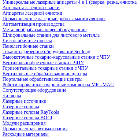
Универсальные лазерные аппараты 4 в 1 (сварка, резка, очистк
Аппараты лазерной сварки
Аппараты лазерной очистки
Промышленные лазерные роботы манипуляторы
Автоматизация производства
Металлообрабатывающее оборудование
Шлифовальные станки для листового металла
Листогибочные прессы
Панелегибочные станки
Токарно-фрезерное оборудование Senfeng
Высокоточные токарно-карусельные станки с ЧПУ
Вертикально-фрезерные станки с ЧПУ
Горизонтальные токарные станки с ЧПУ
Вертикальные обрабатывающие центры
Портальные обрабатывающие центры
Роботизированные сварочные комплексы MIG-MAG
Сопутствующее оборудование
Чиллеры
Лазерные источники
Лазерные головы
Лазерные головы RayTools
Лазерные головы BOCI
Модули расширения
Промышленная автоматизация
Расходные материалы