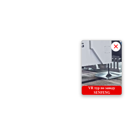
×
VR тур по заводу
SENFENG