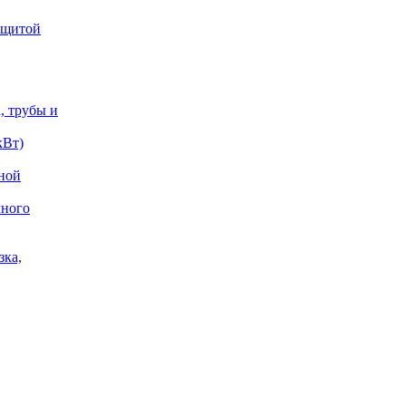
защитой
, трубы и
кВт)
жной
чного
зка,