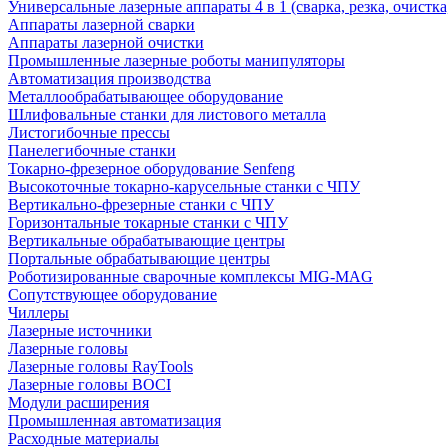
Универсальные лазерные аппараты 4 в 1 (сварка, резка, очистк
Аппараты лазерной сварки
Аппараты лазерной очистки
Промышленные лазерные роботы манипуляторы
Автоматизация производства
Металлообрабатывающее оборудование
Шлифовальные станки для листового металла
Листогибочные прессы
Панелегибочные станки
Токарно-фрезерное оборудование Senfeng
Высокоточные токарно-карусельные станки с ЧПУ
Вертикально-фрезерные станки с ЧПУ
Горизонтальные токарные станки с ЧПУ
Вертикальные обрабатывающие центры
Портальные обрабатывающие центры
Роботизированные сварочные комплексы MIG-MAG
Сопутствующее оборудование
Чиллеры
Лазерные источники
Лазерные головы
Лазерные головы RayTools
Лазерные головы BOCI
Модули расширения
Промышленная автоматизация
Расходные материалы