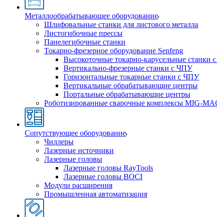
Металлообрабатывающее оборудование
Шлифовальные станки для листового металла
Листогибочные прессы
Панелегибочные станки
Токарно-фрезерное оборудование Senfeng
Высокоточные токарно-карусельные станки 
Вертикально-фрезерные станки с ЧПУ
Горизонтальные токарные станки с ЧПУ
Вертикальные обрабатывающие центры
Портальные обрабатывающие центры
Роботизированные сварочные комплексы MIG-MA
Сопутствующее оборудование
Чиллеры
Лазерные источники
Лазерные головы
Лазерные головы RayTools
Лазерные головы BOCI
Модули расширения
Промышленная автоматизация