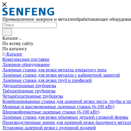
Промышленное лазерное и металлообрабатывающее оборудова
Каталог
По всему сайту
По каталогу
Каталог
Комплексные поставки
Лазерное оборудование
Лазерные станки для резки металла открытого типа
Лазерные станки для резки металла с кабинетной защитой
Лазерные станки для резки труб и профилей
Двухпатронные труборезы
Трёхпатронные труборезы
Четырёхпатронные труборезы
Комбинированные станки для лазерной резки листа, трубы и п
Мощные и высокомощные лазерные станки (6-100 кВт)
Широкоформатные лазерные станки (6-100 кВт)
Лазерные станки для резки объемных деталей сложной формы
Производственные линии для лазерной резки балочного метал
Установки лазерной резки с рулонной подачей