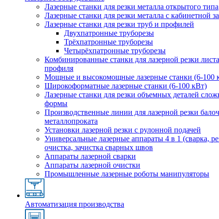
Лазерные станки для резки металла открытого типа
Лазерные станки для резки металла с кабинетной 
Лазерные станки для резки труб и профилей
Двухпатронные труборезы
Трёхпатронные труборезы
Четырёхпатронные труборезы
Комбинированные станки для лазерной резки листа
профиля
Мощные и высокомощные лазерные станки (6-100 
Широкоформатные лазерные станки (6-100 кВт)
Лазерные станки для резки объемных деталей сло
формы
Производственные линии для лазерной резки бало
металлопроката
Установки лазерной резки с рулонной подачей
Универсальные лазерные аппараты 4 в 1 (сварка, ре
очистка, зачистка сварных швов
Аппараты лазерной сварки
Аппараты лазерной очистки
Промышленные лазерные роботы манипуляторы
Автоматизация производства