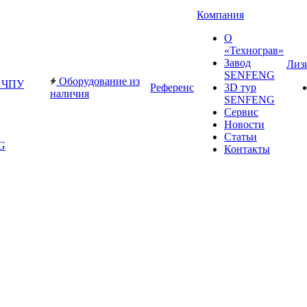
Компания
О
«Технограв»
Завод
Лиз
SENFENG
Оборудование из
с ЧПУ
Референс
3D тур
наличия
SENFENG
Сервис
Новости
Статьи
G
Контакты