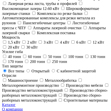
Лазерная резка листа, трубы и профилей
Высокомощные лазеры 12-60 кВт
Широкоформатные
лазерные станки
Комплексы по резке балки
Автоматизированные комплексы для резки металла из
рулонов
Панелегибочные центры
Листогибочные
прессы с ЧПУ
Аппараты лазерной очистки
Аппараты
лазерной сварки
Комплексная поставка
Мощность
1,5 кВт
2 кВт
3 кВт
4 кВт
6 кВт
12 кВт
20 кВт
30 кВт
Усилие гиба
40 тонн
60 тонн
50 тонн
100 тонн
130 тонн
170 тонн
200 тонн
250 тонн
Тип защиты
Все типы
Открытый
С кабинетной защитой
Отрасли
Машиностроение
Металлообработка
Металлоремонтное производство
Производство мебели
Производство металлоконструкций
Производство сборно-
разборных металлоконструкций
Производство сборно-
разборных металлоконструкций
Строительные материалы
Каталог
О компании