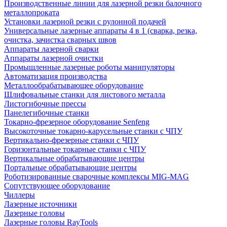
Производственные линии для лазерной резки балочного
металлопроката
Установки лазерной резки с рулонной подачей
Универсальные лазерные аппараты 4 в 1 (сварка, резка,
очистка, зачистка сварных швов
Аппараты лазерной сварки
Аппараты лазерной очистки
Промышленные лазерные роботы манипуляторы
Автоматизация производства
Металлообрабатывающее оборудование
Шлифовальные станки для листового металла
Листогибочные прессы
Панелегибочные станки
Токарно-фрезерное оборудование Senfeng
Высокоточные токарно-карусельные станки с ЧПУ
Вертикально-фрезерные станки с ЧПУ
Горизонтальные токарные станки с ЧПУ
Вертикальные обрабатывающие центры
Портальные обрабатывающие центры
Роботизированные сварочные комплексы MIG-MAG
Сопутствующее оборудование
Чиллеры
Лазерные источники
Лазерные головы
Лазерные головы RayTools