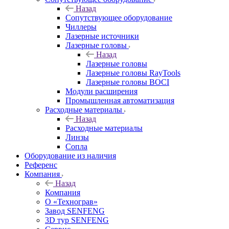
Назад
Сопутствующее оборудование
Чиллеры
Лазерные источники
Лазерные головы
Назад
Лазерные головы
Лазерные головы RayTools
Лазерные головы BOCI
Модули расширения
Промышленная автоматизация
Расходные материалы
Назад
Расходные материалы
Линзы
Сопла
Оборудование из наличия
Референс
Компания
Назад
Компания
О «Технограв»
Завод SENFENG
3D тур SENFENG