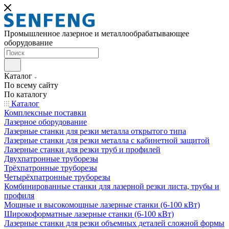
Промышленное лазерное и металлообрабатывающее
оборудование
Каталог
По всему сайту
По каталогу
Каталог
Комплексные поставки
Лазерное оборудование
Лазерные станки для резки металла открытого типа
Лазерные станки для резки металла с кабинетной защитой
Лазерные станки для резки труб и профилей
Двухпатронные труборезы
Трёхпатронные труборезы
Четырёхпатронные труборезы
Комбинированные станки для лазерной резки листа, трубы и
профиля
Мощные и высокомощные лазерные станки (6-100 кВт)
Широкоформатные лазерные станки (6-100 кВт)
Лазерные станки для резки объемных деталей сложной формы