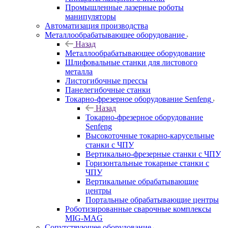
Промышленные лазерные роботы
манипуляторы
Автоматизация производства
Металлообрабатывающее оборудование
Назад
Металлообрабатывающее оборудование
Шлифовальные станки для листового
металла
Листогибочные прессы
Панелегибочные станки
Токарно-фрезерное оборудование Senfeng
Назад
Токарно-фрезерное оборудование
Senfeng
Высокоточные токарно-карусельные
станки с ЧПУ
Вертикально-фрезерные станки с ЧПУ
Горизонтальные токарные станки с
ЧПУ
Вертикальные обрабатывающие
центры
Портальные обрабатывающие центры
Роботизированные сварочные комплексы
MIG-MAG
Сопутствующее оборудование