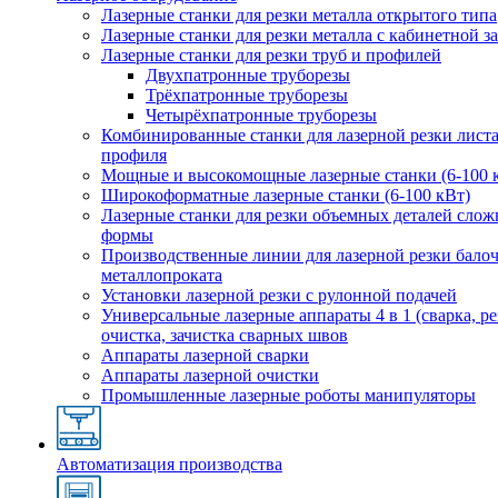
Лазерные станки для резки металла открытого типа
Лазерные станки для резки металла с кабинетной 
Лазерные станки для резки труб и профилей
Двухпатронные труборезы
Трёхпатронные труборезы
Четырёхпатронные труборезы
Комбинированные станки для лазерной резки листа
профиля
Мощные и высокомощные лазерные станки (6-100 
Широкоформатные лазерные станки (6-100 кВт)
Лазерные станки для резки объемных деталей сло
формы
Производственные линии для лазерной резки бало
металлопроката
Установки лазерной резки с рулонной подачей
Универсальные лазерные аппараты 4 в 1 (сварка, ре
очистка, зачистка сварных швов
Аппараты лазерной сварки
Аппараты лазерной очистки
Промышленные лазерные роботы манипуляторы
Автоматизация производства