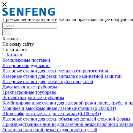
Промышленное лазерное и металлообрабатывающее оборудова
Каталог
По всему сайту
По каталогу
Каталог
Комплексные поставки
Лазерное оборудование
Лазерные станки для резки металла открытого типа
Лазерные станки для резки металла с кабинетной защитой
Лазерные станки для резки труб и профилей
Двухпатронные труборезы
Трёхпатронные труборезы
Четырёхпатронные труборезы
Комбинированные станки для лазерной резки листа, трубы и п
Мощные и высокомощные лазерные станки (6-100 кВт)
Широкоформатные лазерные станки (6-100 кВт)
Лазерные станки для резки объемных деталей сложной формы
Производственные линии для лазерной резки балочного метал
Установки лазерной резки с рулонной подачей