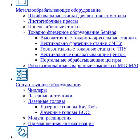
Металлообрабатывающее оборудование
Шлифовальные станки для листового металла
Листогибочные прессы
Панелегибочные станки
Токарно-фрезерное оборудование Senfeng
Высокоточные токарно-карусельные станки 
Вертикально-фрезерные станки с ЧПУ
Горизонтальные токарные станки с ЧПУ
Вертикальные обрабатывающие центры
Портальные обрабатывающие центры
Роботизированные сварочные комплексы MIG-MA
Сопутствующее оборудование
Чиллеры
Лазерные источники
Лазерные головы
Лазерные головы RayTools
Лазерные головы BOCI
Модули расширения
Промышленная автоматизация