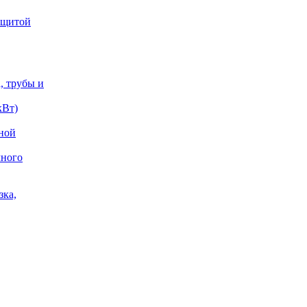
защитой
, трубы и
кВт)
жной
чного
зка,