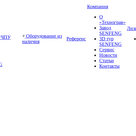
Компания
О
«Технограв»
Завод
Лиз
SENFENG
Оборудование из
с ЧПУ
Референс
3D тур
наличия
SENFENG
Сервис
Новости
Статьи
G
Контакты