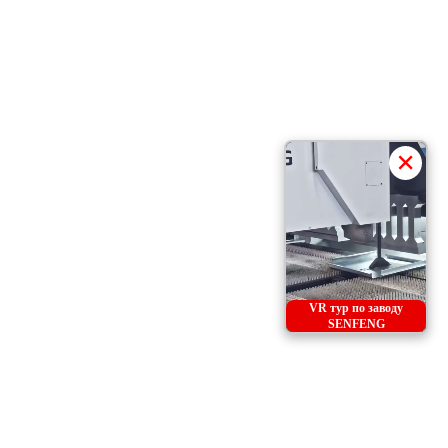
×
VR тур по заводу
SENFENG