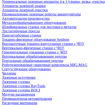
Универсальные лазерные аппараты 4 в 1 (сварка, резка, очистк
Аппараты лазерной сварки
Аппараты лазерной очистки
Промышленные лазерные роботы манипуляторы
Автоматизация производства
Металлообрабатывающее оборудование
Шлифовальные станки для листового металла
Листогибочные прессы
Панелегибочные станки
Токарно-фрезерное оборудование Senfeng
Высокоточные токарно-карусельные станки с ЧПУ
Вертикально-фрезерные станки с ЧПУ
Горизонтальные токарные станки с ЧПУ
Вертикальные обрабатывающие центры
Портальные обрабатывающие центры
Роботизированные сварочные комплексы MIG-MAG
Сопутствующее оборудование
Чиллеры
Лазерные источники
Лазерные головы
Лазерные головы RayTools
Лазерные головы BOCI
Модули расширения
Промышленная автоматизация
Расходные материалы