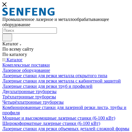
Промышленное лазерное и металлообрабатывающее
оборудование
Каталог
По всему сайту
По каталогу
Каталог
Комплексные поставки
Лазерное оборудование
Лазерные станки для резки металла открытого типа
Лазерные станки для резки металла с кабинетной защитой
Лазерные станки для резки труб и профилей
Двухпатронные труборезы
Трёхпатронные труборезы
Четырёхпатронные труборезы
Комбинированные станки для лазерной резки листа, трубы и
профиля
Мощные и высокомощные лазерные станки (6-100 кВт)
Широкоформатные лазерные станки (6-100 кВт)
Лазерные станки для резки объемных деталей сложной формы