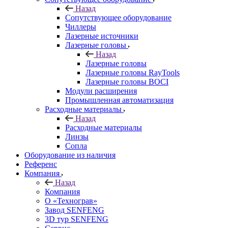
Назад
Сопутствующее оборудование
Чиллеры
Лазерные источники
Лазерные головы
Назад
Лазерные головы
Лазерные головы RayTools
Лазерные головы BOCI
Модули расширения
Промышленная автоматизация
Расходные материалы
Назад
Расходные материалы
Линзы
Сопла
Оборудование из наличия
Референс
Компания
Назад
Компания
О «Технограв»
Завод SENFENG
3D тур SENFENG