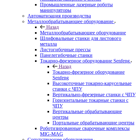
Промышленные лазерные роботы
манипуляторы
Автоматизация производства
Металлообрабатывающее оборудование
Назад
Металлообрабатывающее оборудование
Шлифовальные станки для листового
металла
Листогибочные прессы
Панелегибочные станки
Токарно-фрезерное оборудование Senfeng
Назад
Токарно-фрезерное оборудование
Senfeng
Высокоточные токарно-карусельные
станки с ЧПУ
Вертикально-фрезерные станки с ЧПУ
Горизонтальные токарные станки с
ЧПУ
Вертикальные обрабатывающие
центры
Портальные обрабатывающие центры
Роботизированные сварочные комплексы
MIG-MAG
Сопутствующее оборудование