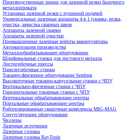
Производственные линии для лазерной резки балочного
металлопроката
Установки лазерной резки с рулонной подачей
Универсальные лазерные аппараты 4 в 1 (сварка, резка,
очистка, зачистка сварных швов
Аппараты лазерной сварки
Аппараты лазерной очистки
Промышленные лазерные роботы манипуляторы
Автоматизация производства
Металлообрабатывающее оборудование
Шлифовальные станки для листового металла
Листогибочные прессы
Панелегибочные станки
Токарно-фрезерное оборудование Senfeng
Высокоточные токарно-карусельные станки с ЧПУ
Вертикально-фрезерные станки с ЧПУ
Горизонтальные токарные станки с ЧПУ
Вертикальные обрабатывающие центры
Портальные обрабатывающие центры
Роботизированные сварочные комплексы MIG-MAG
Сопутствующее оборудование
Чиллеры
Лазерные источники
Лазерные головы
Лазерные головы RayTools