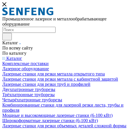
Промышленное лазерное и металлообрабатывающее
оборудование
Каталог
По всему сайту
По каталогу
Каталог
Комплексные поставки
Лазерное оборудование
Лазерные станки для резки металла открытого типа
Лазерные станки для резки металла с кабинетной защитой
Лазерные станки для резки труб и профилей
Двухпатронные труборезы
Трёхпатронные труборезы
Четырёхпатронные труборезы
Комбинированные станки для лазерной резки листа, трубы и
профиля
Мощные и высокомощные лазерные станки (6-100 кВт)
Широкоформатные лазерные станки (6-100 кВт)
Лазерные станки для резки объемных деталей сложной формы