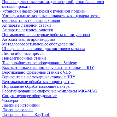
Производственные линии для лазерной резки балочного
металлопроката
Установки лазерной резки с рулонной подачей
Универсальные лазерные аппараты 4 в 1 (сварка, резка,
очистка, зачистка сварных швов
Аппараты лазерной сварки
Аппараты лазерной очистки
Промышленные лазерные роботы манипуляторы
Автоматизация производства
Металлообрабатывающее оборудование
Шлифовальные станки для листового металла
Листогибочные прессы
Панелегибочные станки
Токарно-фрезерное оборудование Senfeng
Высокоточные токарно-карусельные станки с ЧПУ
Вертикально-фрезерные станки с ЧПУ
Горизонтальные токарные станки с ЧПУ
Вертикальные обрабатывающие центры
Портальные обрабатывающие центры
Роботизированные сварочные комплексы MIG-MAG
Сопутствующее оборудование
Чиллеры
Лазерные источники
Лазерные головы
Лазерные головы RayTools