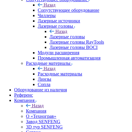
Назад
Сопутствующее оборудование
Чиллеры
Лазерные источники
Лазерные головы
Назад
Лазерные головы
Лазерные головы RayTools
Лазерные головы BOCI
Модули расширения
Промышленная автоматизация
Расходные материалы
Назад
Расходные материалы
Линзы
Сопла
Оборудование из наличия
Референс
Компания
Назад
Компания
О «Технограв»
Завод SENFENG
3D тур SENFENG