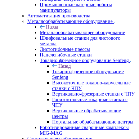
Промышленные лазерные роботы
манипуляторы
Автоматизация производства
Металлообрабатывающее оборудование
Назад
Металлообрабатывающее оборудование
Шлифовальные станки для листового
металла
Листогибочные прессы
Панелегибочные станки
Токарно-фрезерное оборудование Senfeng
Назад
Токарно-фрезерное оборудование
Senfeng
Высокоточные токарно-карусельные
станки с ЧПУ
Вертикально-фрезерные станки с ЧПУ
Горизонтальные токарные станки с
ЧПУ
Вертикальные обрабатывающие
центры
Портальные обрабатывающие центры
Роботизированные сварочные комплексы
MIG-MAG
Сопутствующее оборудование