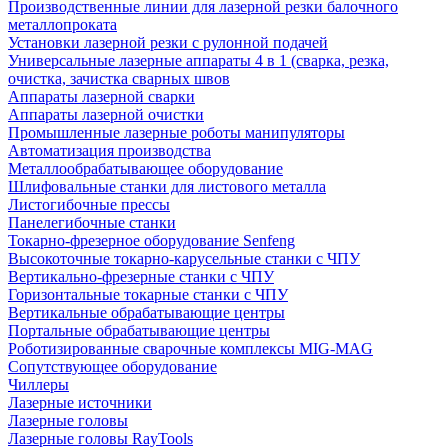
Производственные линии для лазерной резки балочного
металлопроката
Установки лазерной резки с рулонной подачей
Универсальные лазерные аппараты 4 в 1 (сварка, резка,
очистка, зачистка сварных швов
Аппараты лазерной сварки
Аппараты лазерной очистки
Промышленные лазерные роботы манипуляторы
Автоматизация производства
Металлообрабатывающее оборудование
Шлифовальные станки для листового металла
Листогибочные прессы
Панелегибочные станки
Токарно-фрезерное оборудование Senfeng
Высокоточные токарно-карусельные станки с ЧПУ
Вертикально-фрезерные станки с ЧПУ
Горизонтальные токарные станки с ЧПУ
Вертикальные обрабатывающие центры
Портальные обрабатывающие центры
Роботизированные сварочные комплексы MIG-MAG
Сопутствующее оборудование
Чиллеры
Лазерные источники
Лазерные головы
Лазерные головы RayTools