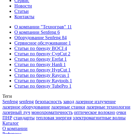
Сервис
Новости
Статьи
Контакты
О компании "Технограв"
11
О компании Senfeng
6
Оборудование Senfeng
84
Сервисное обслуживание
1
Статьи по бренду BOCI
4
Статьи по бренду CypCut
2
Статьи по бренду Erefat
1
Статьи по бренду Hanli
1
Статьи по бренду HypCut
1
Статьи по бренду Raycus
1
Статьи по бренду Raytools
1
Статьи по бренду TubePro
1
Теги
Senfeng
senfeng
безопасность
завод
лазерное излучение
лазерное оборудование
лазерные станки
лазерные технологии
лазерный луч
монохроматичность
оптическое волокно
очки
ПНР
стандарты
тепловая энергия
электромагнитные волны
Каталог
О компании
Референс