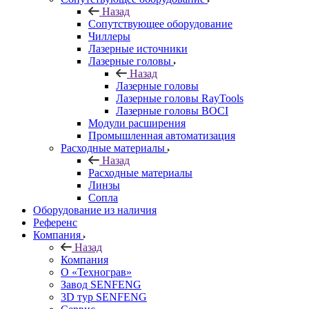
Назад
Сопутствующее оборудование
Чиллеры
Лазерные источники
Лазерные головы
Назад
Лазерные головы
Лазерные головы RayTools
Лазерные головы BOCI
Модули расширения
Промышленная автоматизация
Расходные материалы
Назад
Расходные материалы
Линзы
Сопла
Оборудование из наличия
Референс
Компания
Назад
Компания
О «Технограв»
Завод SENFENG
3D тур SENFENG