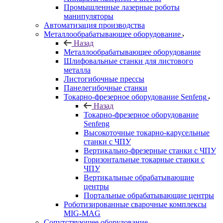
Промышленные лазерные роботы
манипуляторы
Автоматизация производства
Металлообрабатывающее оборудование
Назад
Металлообрабатывающее оборудование
Шлифовальные станки для листового
металла
Листогибочные прессы
Панелегибочные станки
Токарно-фрезерное оборудование Senfeng
Назад
Токарно-фрезерное оборудование
Senfeng
Высокоточные токарно-карусельные
станки с ЧПУ
Вертикально-фрезерные станки с ЧПУ
Горизонтальные токарные станки с
ЧПУ
Вертикальные обрабатывающие
центры
Портальные обрабатывающие центры
Роботизированные сварочные комплексы
MIG-MAG
Сопутствующее оборудование