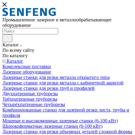
Промышленное лазерное и металлообрабатывающее
оборудование
Каталог
По всему сайту
По каталогу
Каталог
Комплексные поставки
Лазерное оборудование
Лазерные станки для резки металла открытого типа
Лазерные станки для резки металла с кабинетной защитой
Лазерные станки для резки труб и профилей
Двухпатронные труборезы
Трёхпатронные труборезы
Четырёхпатронные труборезы
Комбинированные станки для лазерной резки листа, трубы и
профиля
Мощные и высокомощные лазерные станки (6-100 кВт)
Широкоформатные лазерные станки (6-100 кВт)
Лазерные станки для резки объемных деталей сложной формы