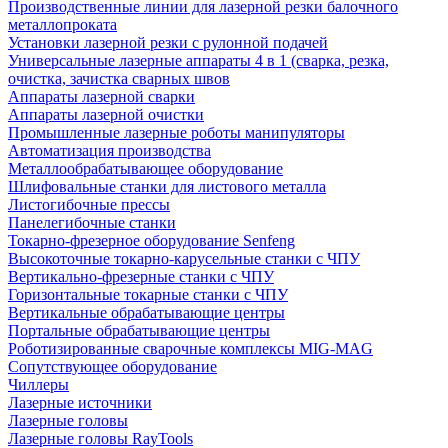
Производственные линии для лазерной резки балочного
металлопроката
Установки лазерной резки с рулонной подачей
Универсальные лазерные аппараты 4 в 1 (сварка, резка,
очистка, зачистка сварных швов
Аппараты лазерной сварки
Аппараты лазерной очистки
Промышленные лазерные роботы манипуляторы
Автоматизация производства
Металлообрабатывающее оборудование
Шлифовальные станки для листового металла
Листогибочные прессы
Панелегибочные станки
Токарно-фрезерное оборудование Senfeng
Высокоточные токарно-карусельные станки с ЧПУ
Вертикально-фрезерные станки с ЧПУ
Горизонтальные токарные станки с ЧПУ
Вертикальные обрабатывающие центры
Портальные обрабатывающие центры
Роботизированные сварочные комплексы MIG-MAG
Сопутствующее оборудование
Чиллеры
Лазерные источники
Лазерные головы
Лазерные головы RayTools