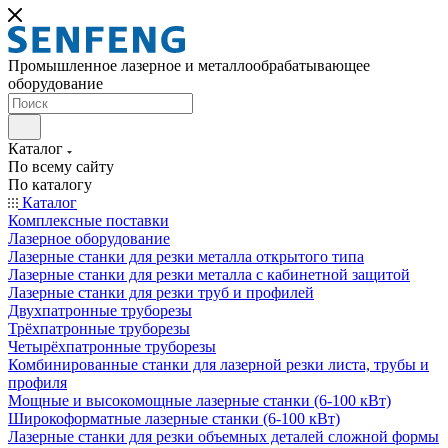
Промышленное лазерное и металлообрабатывающее
оборудование
Каталог
По всему сайту
По каталогу
Каталог
Комплексные поставки
Лазерное оборудование
Лазерные станки для резки металла открытого типа
Лазерные станки для резки металла с кабинетной защитой
Лазерные станки для резки труб и профилей
Двухпатронные труборезы
Трёхпатронные труборезы
Четырёхпатронные труборезы
Комбинированные станки для лазерной резки листа, трубы и
профиля
Мощные и высокомощные лазерные станки (6-100 кВт)
Широкоформатные лазерные станки (6-100 кВт)
Лазерные станки для резки объемных деталей сложной формы