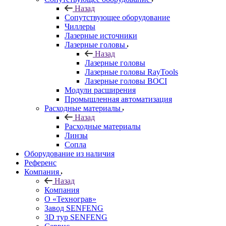
Назад
Сопутствующее оборудование
Чиллеры
Лазерные источники
Лазерные головы
Назад
Лазерные головы
Лазерные головы RayTools
Лазерные головы BOCI
Модули расширения
Промышленная автоматизация
Расходные материалы
Назад
Расходные материалы
Линзы
Сопла
Оборудование из наличия
Референс
Компания
Назад
Компания
О «Технограв»
Завод SENFENG
3D тур SENFENG