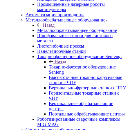
Промышленные лазерные роботы
манипуляторы
Автоматизация производства
Металлообрабатывающее оборудование
Назад
Металлообрабатывающее оборудование
Шлифовальные станки для листового
металла
Листогибочные прессы
Панелегибочные станки
Токарно-фрезерное оборудование Senfeng
Назад
Токарно-фрезерное оборудование
Senfeng
Высокоточные токарно-карусельные
станки с ЧПУ
Вертикально-фрезерные станки с ЧПУ
Горизонтальные токарные станки с
ЧПУ
Вертикальные обрабатывающие
центры
Портальные обрабатывающие центры
Роботизированные сварочные комплексы
MIG-MAG
Сопутствующее оборудование