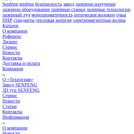
Senfeng
senfeng
безопасность
завод
лазерное излучение
лазерное оборудование
лазерные станки
лазерные технологии
лазерный луч
монохроматичность
оптическое волокно
очки
ПНР
стандарты
тепловая энергия
электромагнитные волны
Каталог
О компании
Референс
Лизинг
Сервис
Новости
Контакты
Доставка и оплата
Компания
О «Технограв»
Завод SENFENG
3D тур SENFENG
Сервис
Новости
Статьи
Контакты
Информация
О компании
Новости