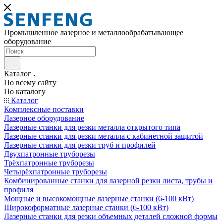
Промышленное лазерное и металлообрабатывающее
оборудование
Каталог
По всему сайту
По каталогу
Каталог
Комплексные поставки
Лазерное оборудование
Лазерные станки для резки металла открытого типа
Лазерные станки для резки металла с кабинетной защитой
Лазерные станки для резки труб и профилей
Двухпатронные труборезы
Трёхпатронные труборезы
Четырёхпатронные труборезы
Комбинированные станки для лазерной резки листа, трубы и
профиля
Мощные и высокомощные лазерные станки (6-100 кВт)
Широкоформатные лазерные станки (6-100 кВт)
Лазерные станки для резки объемных деталей сложной формы