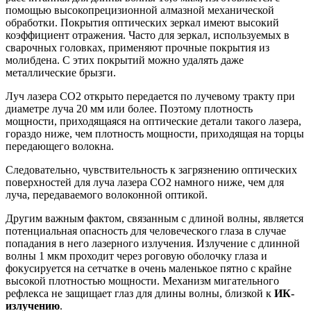
помощью высокопрецизионной алмазной механической
обработки. Покрытия оптических зеркал имеют высокий
коэффициент отражения. Часто для зеркал, используемых в
сварочных головках, применяют прочные покрытия из
молибдена. С этих покрытий можно удалять даже
металлические брызги.
Луч лазера CO2 открыто передается по лучевому тракту при
диаметре луча 20 мм или более. Поэтому плотность
мощности, приходящаяся на оптические детали такого лазера,
гораздо ниже, чем плотность мощности, приходящая на торцы
передающего волокна.
Следовательно, чувствительность к загрязнению оптических
поверхностей для луча лазера CO2 намного ниже, чем для
луча, передаваемого волоконной оптикой.
Другим важным фактом, связанным с длиной волны, является
потенциальная опасность для человеческого глаза в случае
попадания в него лазерного излучения. Излучение с длинной
волны 1 мкм проходит через роговую оболочку глаза и
фокусируется на сетчатке в очень маленькое пятно с крайне
высокой плотностью мощности. Механизм мигательного
рефлекса не защищает глаз для длины волны, близкой к
ИК-
излучению
.