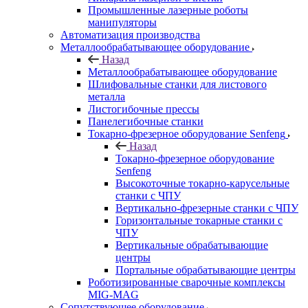
Промышленные лазерные роботы
манипуляторы
Автоматизация производства
Металлообрабатывающее оборудование
Назад
Металлообрабатывающее оборудование
Шлифовальные станки для листового
металла
Листогибочные прессы
Панелегибочные станки
Токарно-фрезерное оборудование Senfeng
Назад
Токарно-фрезерное оборудование
Senfeng
Высокоточные токарно-карусельные
станки с ЧПУ
Вертикально-фрезерные станки с ЧПУ
Горизонтальные токарные станки с
ЧПУ
Вертикальные обрабатывающие
центры
Портальные обрабатывающие центры
Роботизированные сварочные комплексы
MIG-MAG
Сопутствующее оборудование