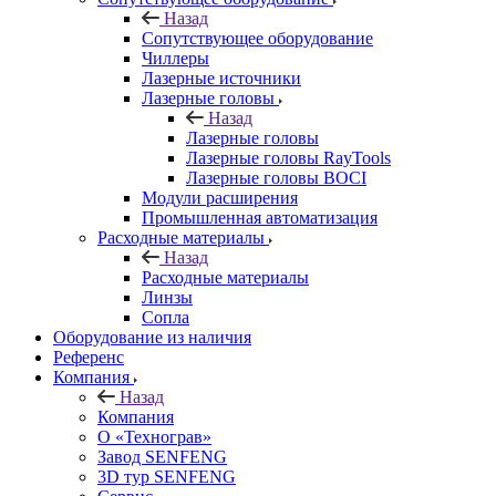
Назад
Сопутствующее оборудование
Чиллеры
Лазерные источники
Лазерные головы
Назад
Лазерные головы
Лазерные головы RayTools
Лазерные головы BOCI
Модули расширения
Промышленная автоматизация
Расходные материалы
Назад
Расходные материалы
Линзы
Сопла
Оборудование из наличия
Референс
Компания
Назад
Компания
О «Технограв»
Завод SENFENG
3D тур SENFENG