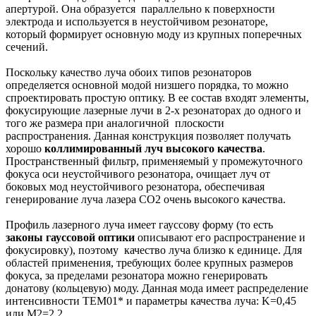
апертурой. Она образуется параллельно к поверхности
электрода и используется в неустойчивом резонаторе,
который формирует основную моду из крупных поперечных
сечений.
Поскольку качество луча обоих типов резонаторов
определяется основной модой низшего порядка, то можно
спроектировать простую оптику. В ее состав входят элементы,
фокусирующие лазерные лучи в 2-х резонаторах до одного и
того же размера при аналогичной плоскости
распространения. Данная конструкция позволяет получать
хорошо
коллимированный луч высокого качества
.
Пространственный фильтр, применяемый у промежуточного
фокуса оси неустойчивого резонатора, очищает луч от
боковых мод неустойчивого резонатора, обеспечивая
генерирование луча лазера CO2 очень высокого качества.
Профиль лазерного луча имеет гауссову форму (то есть
законы гауссовой оптики
описывают его распространение и
фокусировку), поэтому качество луча близко к единице. Для
областей применения, требующих более крупных размеров
фокуса, за пределами резонатора можно генерировать
донатову (кольцевую) моду. Данная мода имеет распределение
интенсивности TEM01* и параметры качества луча: K=0,45
или M2=2,2.