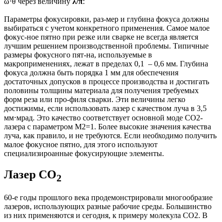
ω⋅θ через величину
λ/π
:
Параметры фокусировки, раз-мер и глубина фокуса должны
выбираться с учетом конкретного применения. Самое малое
фокус-ное пятно при резке или сварке не всегда является
лучшим решением производственной проблемы. Типичные
размеры фокусного пят-на, используемые в
макроприменениях, лежат в пределах 0,1 – 0,6 мм. Глубина
фокуса должна быть порядка 1 мм для обеспечения
достаточных допусков в процессе производства и достигать
половины толщины материала для получения требуемых
форм реза или про-филя сварки. Эти величины легко
достижимы, если использовать лазер с качеством луча в 3,5
мм⋅мрад. Это качество соответствует основной моде CO2-
лазера с параметром M2=1. Более высокие значения качества
луча, как правило, и не требуются. Если необходимо получить
малое фокусное пятно, для этого используют
специализироанные фокусирующие элементы.
Лазер CO
2
60-е годы прошлого века продемонстрировали многообразие
лазеров, использующих разные рабочие среды. Большинство
из них применяются и сегодня, к примеру молекула CO2. В