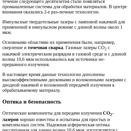
течение следующего десятилетия стали появляться
промышленные системы для обработки материалов. В центре
внимания оказались 2-е раз-личные технологии.
Импульсные твердотельные лазеры с ламповой накачкой для
применений в импульсном режиме с длиной волны около 1
мкм.
Основными областями их применения были, например,
сверление и
точечная сварка
. Газовые лазеры CO
с
2
накачкой электрическим разрядом в газовой среде и с длиной
волны 10,6 мкм использовались как источники не-
прерывного излучения.
В настоящее время данные технологии дополнены
высокоэффективными дисковыми и волоконными лазерами с
диодной накачкой и волоконной передачей излучения к
обрабатываемому материалу.
Оптика и безопасность
Оптические компоненты для передачи излучения
CO
-
2
лазеров
хорошо известны и испытаны для простых и
комплексных систем. Надежная асферическая оптика
рассчитанная для длины волны 10,6 мкм, изготовляется с