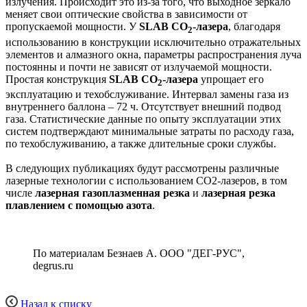
излучения. Происходит это из-за того, что выходное зеркало
меняет свои оптические свойства в зависимости от
пропускаемой мощности. У
SLAB CO
-лазера
, благодаря
2
использованию в конструкции исключительно отражательных
элементов и алмазного окна, параметры распространения луча
постоянны и почти не зависят от излучаемой мощности.
Простая конструкция
SLAB CO
-лазера
упрощает его
2
эксплуатацию и техобслуживание. Интервал замены газа из
внутреннего баллона – 72 ч. Отсутствует внешний подвод
газа. Статистические данные по опыту эксплуатации этих
систем подтверждают минимальные затраты по расходу газа,
по техобслуживанию, а также длительные сроки службы.
В следующих публикациях будут рассмотрены различные
лазерные технологии с использованием СО2-лазеров, в том
числе
лазерная газоплазменная резка
и
лазерная резка
плавлением с помощью азота
.
По материалам Безнаев А. ООО "ДЕГ-РУС",
degrus.ru
Назад к списку