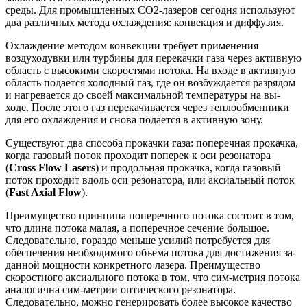
среды. Для промышленных CO2-лазеров сегодня используют
два различных метода охлаждения: конвекция и диффузия.
Охлаждение методом конвекции требует применения
воздуходувки или турбины для перекачки газа через активную
область с высокими скоростями потока. На входе в активную
область подается холодный газ, где он возбуждается разрядом
и нагревается до своей максимальной температуры на вы-
ходе. После этого газ перекачивается через теплообменники
для его охлаждения и снова подается в активную зону.
Существуют два способа прокачки газа: поперечная прокачка,
когда газовый поток проходит поперек к оси резонатора
(
Cross Flow Lasers
) и продольная прокачка, когда газовый
поток проходит вдоль оси резонатора, или аксиальный поток
(
Fast Axial Flow
).
Преимущество принципа поперечного потока состоит в том,
что длина потока малая, а поперечное сечение большое.
Следовательно, гораздо меньше усилий потребуется для
обеспечения необходимого объема потока для достижения за-
данной мощности конкретного лазера. Преимущество
скоростного аксиального потока в том, что сим-метрия потока
аналогична сим-метрии оптического резонатора.
Следовательно, можно генерировать более высокое качество