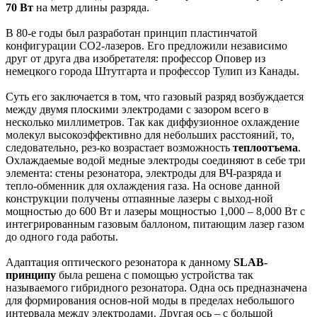
70 Вт
на метр длины разряда.
В 80-е годы был разработан принцип пластинчатой
конфигурации CO2-лазеров. Его предложили независимо
друг от друга два изобретателя: профессор Оповер из
немецкого города Штутгарта и профессор Тулип из Канады.
Суть его заключается в том, что газовый разряд возбуждается
между двумя плоскими электродами с зазором всего в
несколько миллиметров. Так как диффузионное охлаждение
молекул высокоэффективно для небольших расстояний, то,
следовательно, рез-ко возрастает возможность
теплоотъема
.
Охлаждаемые водой медные электроды соединяют в себе три
элемента: стены резонатора, электроды для ВЧ-разряда и
тепло-обменник для охлаждения газа. На основе данной
конструкции получены отпаянные лазеры с выход-ной
мощностью до 600 Вт и лазеры мощностью 1,000 – 8,000 Вт с
интегрированным газовым баллоном, питающим лазер газом
до одного года работы.
Адаптация оптического резонатора к данному
SLAB-
принципу
была решена с помощью устройства так
называемого гибридного резонатора. Одна ось предназначена
для формирования основ-ной моды в пределах небольшого
интервала между электродами. Другая ось – с большой