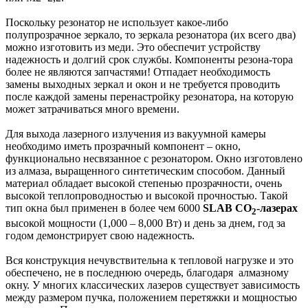
Поскольку резонатор не использует какое-либо
полупрозрачное зеркало, то зеркала резонатора (их всего два)
можно изготовить из меди. Это обеспечит устройству
надежность и долгий срок службы. Компоненты резона-тора
более не являются запчастями! Отпадает необходимость
замены выходных зеркал и окон и не требуется проводить
после каждой замены перенастройку резонатора, на которую
может затрачиваться много времени.
Для выхода лазерного излучения из вакуумной камеры
необходимо иметь прозрачный компонент – окно,
функционально несвязанное с резонатором. Окно изготовлено
из алмаза, выращенного синтетическим способом. Данный
материал обладает высокой степенью прозрачности, очень
высокой теплопроводностью и высокой прочностью. Такой
тип окна был применен в более чем 6000
SLAB CO
-лазерах
2
высокой мощности (1,000 – 8,000 Вт) и день за днем, год за
годом демонстрирует свою надежность.
Вся конструкция нечувствительна к тепловой нагрузке и это
обеспечено, не в последнюю очередь, благодаря алмазному
окну. У многих классических лазеров существует зависимость
между размером пучка, положением перетяжки и мощностью