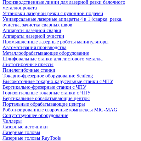
Производственные линии для лазерной резки балочного
металлопроката
Установки лазерной резки с рулонной подачей
Универсальные лазерные аппараты 4 в 1 (сварка, резка,
очистка, зачистка сварных швов
Аппараты лазерной сварки
Аппараты лазерной очистки
Промышленные лазерные роботы манипуляторы
Автоматизация производства
Металлообрабатывающее оборудование
Шлифовальные станки для листового металла
Листогибочные прессы
Панелегибочные станки
Токарно-фрезерное оборудование Senfeng
Высокоточные токарно-карусельные станки с ЧПУ
Вертикально-фрезерные станки с ЧПУ
Горизонтальные токарные станки с ЧПУ
Вертикальные обрабатывающие центры
Портальные обрабатывающие центры
Роботизированные сварочные комплексы MIG-MAG
Сопутствующее оборудование
Чиллеры
Лазерные источники
Лазерные головы
Лазерные головы RayTools