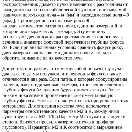
распространения: диаметр пучка изменяется с расстоянием от
выходного окна по гиперболической функции, описываемой
радиусом пере-тяжки луча –
ω
[мм] и расходимостью поля – θ
[мрад]. Произведение этих параметров ω⋅θ
определяет качество лазерного луча, единица измерений, в
которой оно выражается, – мм⋅мрад. Эту величину
используют для описания распространения лазерного луча,
величины диаметра фокусной перетяжки и глубины фокуса
∆z. Если при аналогичных условиях сравнить фокусировку
двух лазеров с одинаковыми длинами волн λ, то надо
обратить внимание на их качество луча.
Допустим, они различаются между собой по качеству луча в
два раза, тогда мы получаем, что величины фокусов также
отличаются в два раза. Если пятна, в которые сфокусированы
их лучи, имеют одинаковые размеры, то значения величины
глубины фокуса ∆z для них будут отличаться: луч с более
низким показателем произведения ω⋅θ имеет большую
глубину фокуса. Этот факт надо учитывать при резке толстых
материалов. Для описания качества луча используют
параметры относительного качества M2 и K, между ними
существует связь: М2=1/К. (Параметр M2 служит для оценки
степени близости профиля лазерного пучка к профилю
гауссового). Параметры M2 и
K
соотносятся с выражением