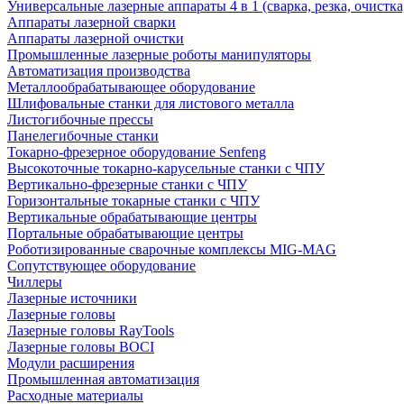
Универсальные лазерные аппараты 4 в 1 (сварка, резка, очистк
Аппараты лазерной сварки
Аппараты лазерной очистки
Промышленные лазерные роботы манипуляторы
Автоматизация производства
Металлообрабатывающее оборудование
Шлифовальные станки для листового металла
Листогибочные прессы
Панелегибочные станки
Токарно-фрезерное оборудование Senfeng
Высокоточные токарно-карусельные станки с ЧПУ
Вертикально-фрезерные станки с ЧПУ
Горизонтальные токарные станки с ЧПУ
Вертикальные обрабатывающие центры
Портальные обрабатывающие центры
Роботизированные сварочные комплексы MIG-MAG
Сопутствующее оборудование
Чиллеры
Лазерные источники
Лазерные головы
Лазерные головы RayTools
Лазерные головы BOCI
Модули расширения
Промышленная автоматизация
Расходные материалы