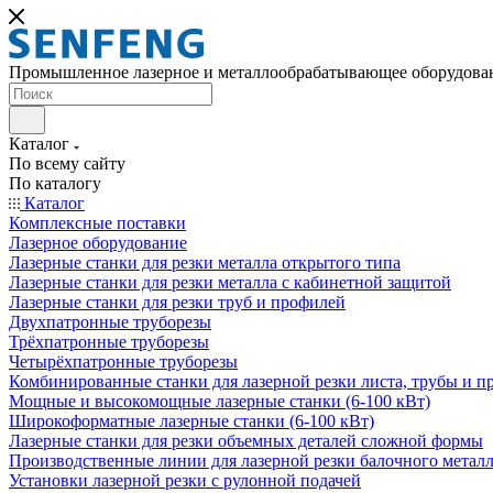
Промышленное лазерное и металлообрабатывающее оборудова
Каталог
По всему сайту
По каталогу
Каталог
Комплексные поставки
Лазерное оборудование
Лазерные станки для резки металла открытого типа
Лазерные станки для резки металла с кабинетной защитой
Лазерные станки для резки труб и профилей
Двухпатронные труборезы
Трёхпатронные труборезы
Четырёхпатронные труборезы
Комбинированные станки для лазерной резки листа, трубы и п
Мощные и высокомощные лазерные станки (6-100 кВт)
Широкоформатные лазерные станки (6-100 кВт)
Лазерные станки для резки объемных деталей сложной формы
Производственные линии для лазерной резки балочного метал
Установки лазерной резки с рулонной подачей