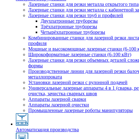
Лазерные станки для резки металла открытого типа
Лазерные станки для резки металла с кабинетной 
Лазерные станки для резки труб и профилей
Двухпатронные труборезы
Трёхпатронные труборезы
Четырёхпатронные труборезы
Комбинированные станки для лазерной резки листа
профиля
Мощные и высокомощные лазерные станки (6-100 
Широкоформатные лазерные станки (6-100 кВт)
Лазерные станки для резки объемных деталей сло
формы
Производственные линии для лазерной резки бало
металлопроката
Установки лазерной резки с рулонной подачей
Универсальные лазерные аппараты 4 в 1 (сварка, ре
очистка, зачистка сварных швов
Аппараты лазерной сварки
Аппараты лазерной очистки
Промышленные лазерные роботы манипуляторы
Автоматизация производства