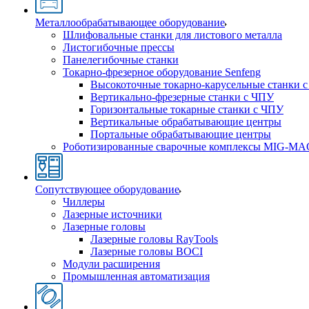
Металлообрабатывающее оборудование
Шлифовальные станки для листового металла
Листогибочные прессы
Панелегибочные станки
Токарно-фрезерное оборудование Senfeng
Высокоточные токарно-карусельные станки 
Вертикально-фрезерные станки с ЧПУ
Горизонтальные токарные станки с ЧПУ
Вертикальные обрабатывающие центры
Портальные обрабатывающие центры
Роботизированные сварочные комплексы MIG-MA
Сопутствующее оборудование
Чиллеры
Лазерные источники
Лазерные головы
Лазерные головы RayTools
Лазерные головы BOCI
Модули расширения
Промышленная автоматизация