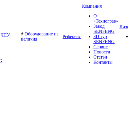
Компания
О
«Технограв»
Завод
Лиз
SENFENG
Оборудование из
с ЧПУ
Референс
3D тур
наличия
SENFENG
Сервис
Новости
Статьи
G
Контакты