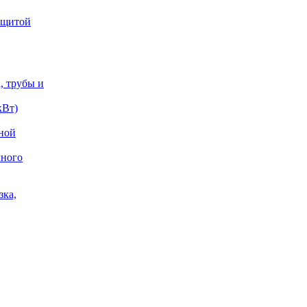
защитой
, трубы и
кВт)
жной
чного
зка,