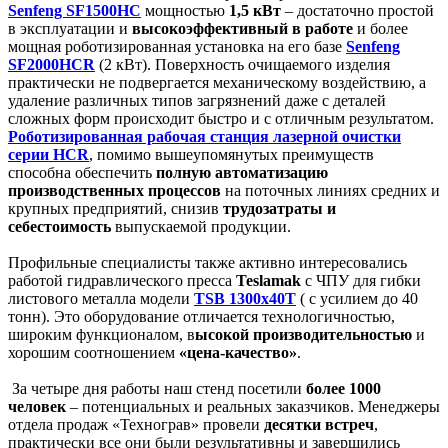
Senfeng SF1500HC
мощностью
1,5 кВт
– достаточно простой
в эксплуатации и
высокоэффективный в работе
и более
мощная роботизированная установка на его базе
Senfeng
SF2000HCR
(2 кВт). Поверхность очищаемого изделия
практически не подвергается механическому воздействию, а
удаление различных типов загрязнений даже с деталей
сложных форм происходит быстро и с отличным результатом.
Роботизированная рабочая станция лазерной очистки
серии HCR
, помимо вышеупомянутых преимуществ
способна обеспечить
полную автоматизацию
производственных процессов
на поточных линиях средних и
крупных предприятий, снизив
трудозатраты и
себестоимость
выпускаемой продукции.
Профильные специалисты также активно интересовались
работой гидравлического пресса
Teslamak
с ЧПУ для гибки
листового металла модели
TSB 1300x40T
( с усилием до 40
тонн). Это оборудование отличается технологичностью,
широким функционалом, в
ысокой производительностью
и
хорошим соотношением
«цена-качество»
.
За четыре дня работы наш стенд посетили
более 1000
человек
– потенциальных и реальных заказчиков. Менеджеры
отдела продаж «Технограв» провели
десятки встреч
,
практически все они были результативны и завершились