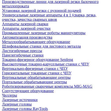
Производственные линии для лазерной резки балочного
металлопроката
Установки лазерной резки с рулонной подачей
Универсальные лазерные аппараты 4 в 1 (сварка, резка,
очистка, зачистка сварных швов
Аппараты лазерной сварки
Аппараты лазерной очистки
Промышленные лазерные роботы манипуляторы
Автоматизация производства
Металлообрабатывающее оборудование
Шлифовальные станки для листового металла
Листогибочные прессы
Панелегибочные станки
Токарно-фрезерное оборудование Senfeng
Высокоточные токарно-карусельные станки с ЧПУ
Вертикально-фрезерные станки с ЧПУ
Горизонтальные токарные станки с ЧПУ
Вертикальные обрабатывающие центры
Портальные обрабатывающие центры
Роботизированные сварочные комплексы MIG-MAG
Сопутствующее оборудование
Чиллеры
Лазерные источники
Лазерные головы
Лазерные головы RayTools