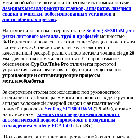
металлообработки активно интересовались возможностями
лазерных металлорежущих станков, аппаратов лазерной
сварки и очистки, роботизированных установок
и
листогибочных прессов
.
На комбинированном лазерном станке
Senfeng SF3015M для
резки листового металла, труб и профилей
мощностью
3кВт
демонстрировалось изготовление образцов по чертежам
гостей стенда. Станок позволяет вести быстрый и
качественный раскрой разных видов металла толщиной
до 20
мм
(для листового металлопроката). Его программное
обеспечение
CypCut/Tube Pro
отличается простотой
управления, также реализованы функции, существенно
упрощающие и оптимизирующие процессы
металлообработки
.
За сварочным столом все желающие под руководством
специалистов «Технограв» могли попробовать в деле ручной
аппарат волоконной лазерной сварки с автоматической
подачей проволоки
Senfeng SF1500HWM
(1,5 кВт)
, а также
нашу новинку -
компактный передвижной аппарат с
автоматической подачей проволоки и воздушным
охлаждением Senfeng FCA1500
(1,5 кВт)
.
Пользовались вниманием аппарат лазерной очистки металла