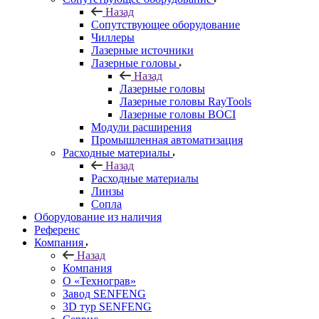
Назад
Сопутствующее оборудование
Чиллеры
Лазерные источники
Лазерные головы
Назад
Лазерные головы
Лазерные головы RayTools
Лазерные головы BOCI
Модули расширения
Промышленная автоматизация
Расходные материалы
Назад
Расходные материалы
Линзы
Сопла
Оборудование из наличия
Референс
Компания
Назад
Компания
О «Технограв»
Завод SENFENG
3D тур SENFENG