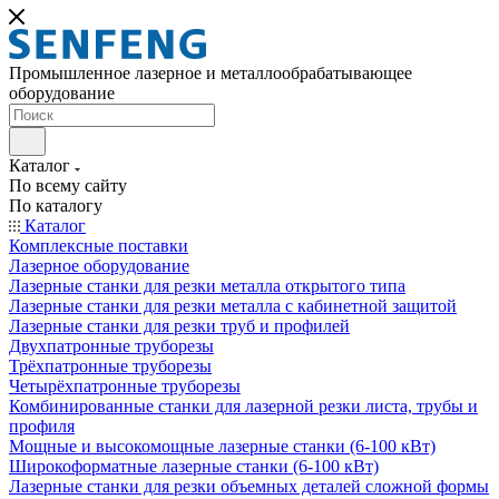
Промышленное лазерное и металлообрабатывающее
оборудование
Каталог
По всему сайту
По каталогу
Каталог
Комплексные поставки
Лазерное оборудование
Лазерные станки для резки металла открытого типа
Лазерные станки для резки металла с кабинетной защитой
Лазерные станки для резки труб и профилей
Двухпатронные труборезы
Трёхпатронные труборезы
Четырёхпатронные труборезы
Комбинированные станки для лазерной резки листа, трубы и
профиля
Мощные и высокомощные лазерные станки (6-100 кВт)
Широкоформатные лазерные станки (6-100 кВт)
Лазерные станки для резки объемных деталей сложной формы