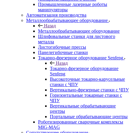
Промышленные лазерные роботы
манипуляторы
Автоматизация производства
Металлообрабатывающее оборудование
Назад
Металлообрабатывающее оборудование
Шлифовальные станки для листового
металла
Листогибочные прессы
Панелегибочные станки
Токарно-фрезерное оборудование Senfeng
Назад
Токарно-фрезерное оборудование
Senfeng
Высокоточные токарно-карусельные
станки с ЧПУ
Вертикально-фрезерные станки с ЧПУ
Горизонтальные токарные станки с
ЧПУ
Вертикальные обрабатывающие
центры
Портальные обрабатывающие центры
Роботизированные сварочные комплексы
MIG-MAG
Сопутствующее оборудование