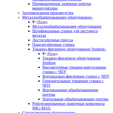
Промышленные лазерные роботы
манипуляторы
Автоматизация производства
Металлообрабатывающее оборудование
Назад
Металлообрабатывающее оборудование
Шлифовальные станки для листового
металла
Листогибочные прессы
Панелегибочные станки
Токарно-фрезерное оборудование Senfeng
Назад
Токарно-фрезерное оборудование
Senfeng
Высокоточные токарно-карусельные
станки с ЧПУ
Вертикально-фрезерные станки с ЧПУ
Горизонтальные токарные станки с
ЧПУ
Вертикальные обрабатывающие
центры
Портальные обрабатывающие центры
Роботизированные сварочные комплексы
MIG-MAG
Сопутствующее оборудование