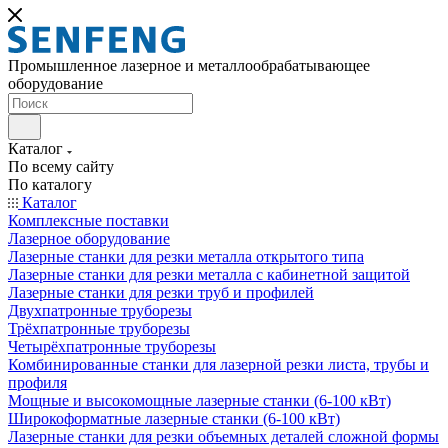
Промышленное лазерное и металлообрабатывающее
оборудование
Каталог
По всему сайту
По каталогу
Каталог
Комплексные поставки
Лазерное оборудование
Лазерные станки для резки металла открытого типа
Лазерные станки для резки металла с кабинетной защитой
Лазерные станки для резки труб и профилей
Двухпатронные труборезы
Трёхпатронные труборезы
Четырёхпатронные труборезы
Комбинированные станки для лазерной резки листа, трубы и
профиля
Мощные и высокомощные лазерные станки (6-100 кВт)
Широкоформатные лазерные станки (6-100 кВт)
Лазерные станки для резки объемных деталей сложной формы