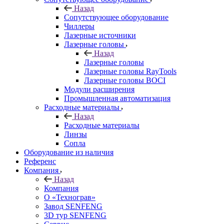
Назад
Сопутствующее оборудование
Чиллеры
Лазерные источники
Лазерные головы
Назад
Лазерные головы
Лазерные головы RayTools
Лазерные головы BOCI
Модули расширения
Промышленная автоматизация
Расходные материалы
Назад
Расходные материалы
Линзы
Сопла
Оборудование из наличия
Референс
Компания
Назад
Компания
О «Технограв»
Завод SENFENG
3D тур SENFENG