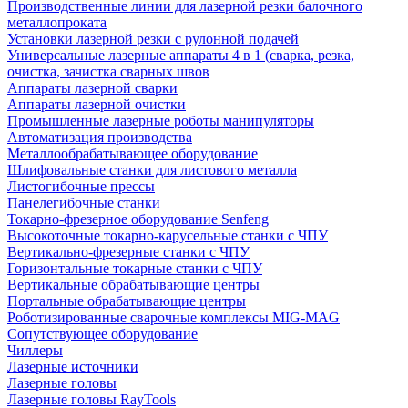
Производственные линии для лазерной резки балочного
металлопроката
Установки лазерной резки с рулонной подачей
Универсальные лазерные аппараты 4 в 1 (сварка, резка,
очистка, зачистка сварных швов
Аппараты лазерной сварки
Аппараты лазерной очистки
Промышленные лазерные роботы манипуляторы
Автоматизация производства
Металлообрабатывающее оборудование
Шлифовальные станки для листового металла
Листогибочные прессы
Панелегибочные станки
Токарно-фрезерное оборудование Senfeng
Высокоточные токарно-карусельные станки с ЧПУ
Вертикально-фрезерные станки с ЧПУ
Горизонтальные токарные станки с ЧПУ
Вертикальные обрабатывающие центры
Портальные обрабатывающие центры
Роботизированные сварочные комплексы MIG-MAG
Сопутствующее оборудование
Чиллеры
Лазерные источники
Лазерные головы
Лазерные головы RayTools