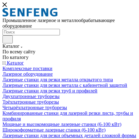
Промышленное лазерное и металлообрабатывающее
оборудование
Каталог
По всему сайту
По каталогу
Каталог
Комплексные поставки
Лазерное оборудование
Лазерные станки для резки металла открытого типа
Лазерные станки для резки металла с кабинетной защитой
Лазерные станки для резки труб и профилей
Двухпатронные труборезы
Трёхпатронные труборезы
Четырёхпатронные труборезы
Комбинированные станки для лазерной резки листа, трубы и
профиля
Мощные и высокомощные лазерные станки (6-100 кВт)
Широкоформатные лазерные станки (6-100 кВт)
Лазерные станки для резки объемных деталей сложной формы