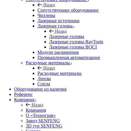
Назад
Сопутствующее оборудование
Чиллеры
Лазерные источники
Лазерные головы
Назад
Лазерные головы
Лазерные головы RayTools
Лазерные головы BOCI
Модули расширения
Промышленная автоматизация
Расходные материалы
Назад
Расходные материалы
Линзы
Сопла
Оборудование из наличия
Референс
Компания
Назад
Компания
О «Технограв»
Завод SENFENG
3D тур SENFENG