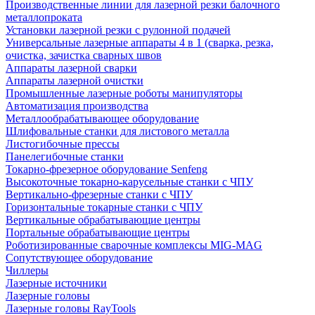
Производственные линии для лазерной резки балочного
металлопроката
Установки лазерной резки с рулонной подачей
Универсальные лазерные аппараты 4 в 1 (сварка, резка,
очистка, зачистка сварных швов
Аппараты лазерной сварки
Аппараты лазерной очистки
Промышленные лазерные роботы манипуляторы
Автоматизация производства
Металлообрабатывающее оборудование
Шлифовальные станки для листового металла
Листогибочные прессы
Панелегибочные станки
Токарно-фрезерное оборудование Senfeng
Высокоточные токарно-карусельные станки с ЧПУ
Вертикально-фрезерные станки с ЧПУ
Горизонтальные токарные станки с ЧПУ
Вертикальные обрабатывающие центры
Портальные обрабатывающие центры
Роботизированные сварочные комплексы MIG-MAG
Сопутствующее оборудование
Чиллеры
Лазерные источники
Лазерные головы
Лазерные головы RayTools