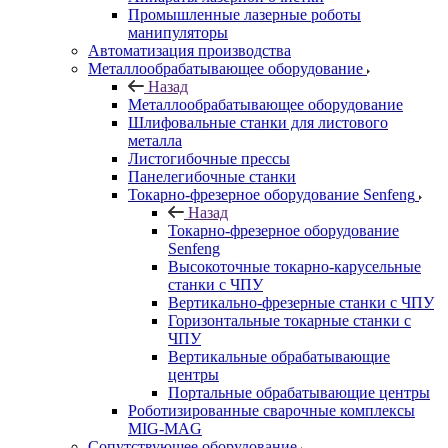
Промышленные лазерные роботы
манипуляторы
Автоматизация производства
Металлообрабатывающее оборудование
Назад
Металлообрабатывающее оборудование
Шлифовальные станки для листового
металла
Листогибочные прессы
Панелегибочные станки
Токарно-фрезерное оборудование Senfeng
Назад
Токарно-фрезерное оборудование
Senfeng
Высокоточные токарно-карусельные
станки с ЧПУ
Вертикально-фрезерные станки с ЧПУ
Горизонтальные токарные станки с
ЧПУ
Вертикальные обрабатывающие
центры
Портальные обрабатывающие центры
Роботизированные сварочные комплексы
MIG-MAG
Сопутствующее оборудование