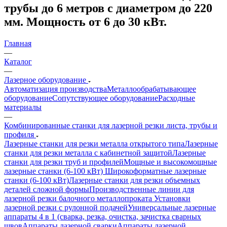
трубы до 6 метров с диаметром до 220
мм. Мощность от 6 до 30 кВт.
Главная
—
Каталог
—
Лазерное оборудование
Автоматизация производства
Металлообрабатывающее
оборудование
Сопутствующее оборудование
Расходные
материалы
—
Комбинированные станки для лазерной резки листа, трубы и
профиля
Лазерные станки для резки металла открытого типа
Лазерные
станки для резки металла с кабинетной защитой
Лазерные
станки для резки труб и профилей
Мощные и высокомощные
лазерные станки (6-100 кВт)
Широкоформатные лазерные
станки (6-100 кВт)
Лазерные станки для резки объемных
деталей сложной формы
Производственные линии для
лазерной резки балочного металлопроката
Установки
лазерной резки с рулонной подачей
Универсальные лазерные
аппараты 4 в 1 (сварка, резка, очистка, зачистка сварных
швов
Аппараты лазерной сварки
Аппараты лазерной