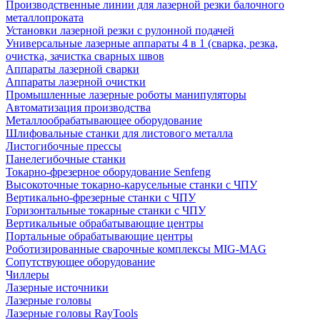
Производственные линии для лазерной резки балочного
металлопроката
Установки лазерной резки с рулонной подачей
Универсальные лазерные аппараты 4 в 1 (сварка, резка,
очистка, зачистка сварных швов
Аппараты лазерной сварки
Аппараты лазерной очистки
Промышленные лазерные роботы манипуляторы
Автоматизация производства
Металлообрабатывающее оборудование
Шлифовальные станки для листового металла
Листогибочные прессы
Панелегибочные станки
Токарно-фрезерное оборудование Senfeng
Высокоточные токарно-карусельные станки с ЧПУ
Вертикально-фрезерные станки с ЧПУ
Горизонтальные токарные станки с ЧПУ
Вертикальные обрабатывающие центры
Портальные обрабатывающие центры
Роботизированные сварочные комплексы MIG-MAG
Сопутствующее оборудование
Чиллеры
Лазерные источники
Лазерные головы
Лазерные головы RayTools