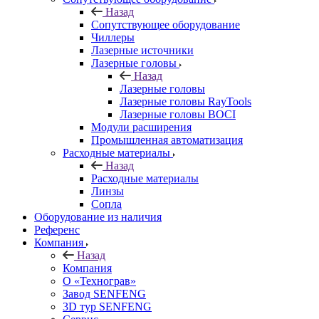
Назад
Сопутствующее оборудование
Чиллеры
Лазерные источники
Лазерные головы
Назад
Лазерные головы
Лазерные головы RayTools
Лазерные головы BOCI
Модули расширения
Промышленная автоматизация
Расходные материалы
Назад
Расходные материалы
Линзы
Сопла
Оборудование из наличия
Референс
Компания
Назад
Компания
О «Технограв»
Завод SENFENG
3D тур SENFENG