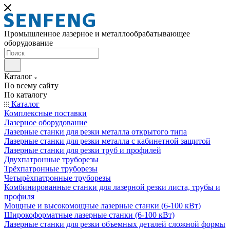
Промышленное лазерное и металлообрабатывающее
оборудование
Каталог
По всему сайту
По каталогу
Каталог
Комплексные поставки
Лазерное оборудование
Лазерные станки для резки металла открытого типа
Лазерные станки для резки металла с кабинетной защитой
Лазерные станки для резки труб и профилей
Двухпатронные труборезы
Трёхпатронные труборезы
Четырёхпатронные труборезы
Комбинированные станки для лазерной резки листа, трубы и
профиля
Мощные и высокомощные лазерные станки (6-100 кВт)
Широкоформатные лазерные станки (6-100 кВт)
Лазерные станки для резки объемных деталей сложной формы