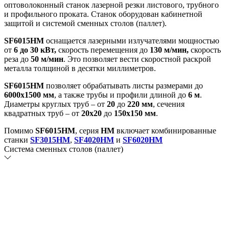
оптоволоконный станок лазерной резки листового, трубного
и профильного проката. Станок оборудован кабинетной
защитой и системой сменных столов (паллет).
SF6015HM
оснащается лазерными излучателями мощностью
от
6 до 30 кВт,
скорость перемещения до
130 м/мин,
скорость
реза до
50 м/мин
. Это позволяет вести скоростной раскрой
металла толщиной в десятки миллиметров.
SF6015HM
позволяет обрабатывать листы размерами до
6000х1500 мм
, а также трубы и профили длиной до
6 м
.
Диаметры круглых труб – от
20
до
220 мм
, сечения
квадратных труб – от
20х20
до
150
х150 мм
.
Помимо
SF6015HM
, серия
HM
включает комбинированные
станки
SF3015HM
,
SF4020HM
и
SF6020HM
Система сменных столов (паллет)