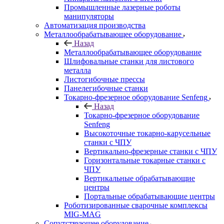
Промышленные лазерные роботы
манипуляторы
Автоматизация производства
Металлообрабатывающее оборудование
Назад
Металлообрабатывающее оборудование
Шлифовальные станки для листового
металла
Листогибочные прессы
Панелегибочные станки
Токарно-фрезерное оборудование Senfeng
Назад
Токарно-фрезерное оборудование
Senfeng
Высокоточные токарно-карусельные
станки с ЧПУ
Вертикально-фрезерные станки с ЧПУ
Горизонтальные токарные станки с
ЧПУ
Вертикальные обрабатывающие
центры
Портальные обрабатывающие центры
Роботизированные сварочные комплексы
MIG-MAG
Сопутствующее оборудование