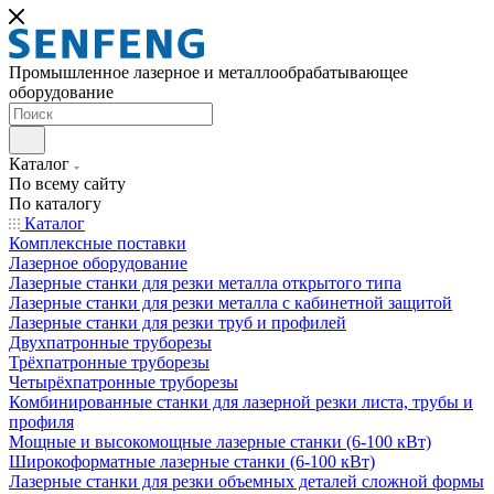
Промышленное лазерное и металлообрабатывающее
оборудование
Каталог
По всему сайту
По каталогу
Каталог
Комплексные поставки
Лазерное оборудование
Лазерные станки для резки металла открытого типа
Лазерные станки для резки металла с кабинетной защитой
Лазерные станки для резки труб и профилей
Двухпатронные труборезы
Трёхпатронные труборезы
Четырёхпатронные труборезы
Комбинированные станки для лазерной резки листа, трубы и
профиля
Мощные и высокомощные лазерные станки (6-100 кВт)
Широкоформатные лазерные станки (6-100 кВт)
Лазерные станки для резки объемных деталей сложной формы