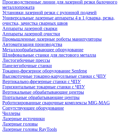
Производственные линии для лазерной резки балочного
металлопроката
Установки лазерной резки с рулонной подачей
Универсальные лазерные аппараты 4 в 1 (сварка, резка,
очистка, зачистка сварных швов
Аппараты лазерной сварки
Аппараты лазерной очистки
Промышленные лазерные роботы манипуляторы
Автоматизация производства
Металлообрабатывающее оборудование
Шлифовальные станки для листового металла
Листогибочные прессы
Панелегибочные станки
Токарно-фрезерное оборудование Senfeng
Высокоточные токарно-карусельные станки с ЧПУ
Вертикально-фрезерные станки с ЧПУ
Горизонтальные токарные станки с ЧПУ
Вертикальные обрабатывающие центры
Портальные обрабатывающие центры
Роботизированные сварочные комплексы MIG-MAG
Сопутствующее оборудование
Чиллеры
Лазерные источники
Лазерные головы
Лазерные головы RayTools