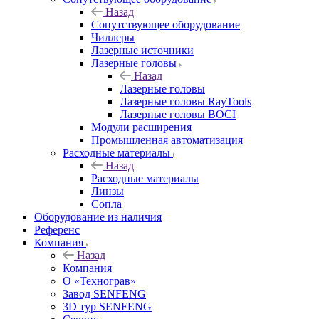
Назад
Сопутствующее оборудование
Чиллеры
Лазерные источники
Лазерные головы
Назад
Лазерные головы
Лазерные головы RayTools
Лазерные головы BOCI
Модули расширения
Промышленная автоматизация
Расходные материалы
Назад
Расходные материалы
Линзы
Сопла
Оборудование из наличия
Референс
Компания
Назад
Компания
О «Технограв»
Завод SENFENG
3D тур SENFENG