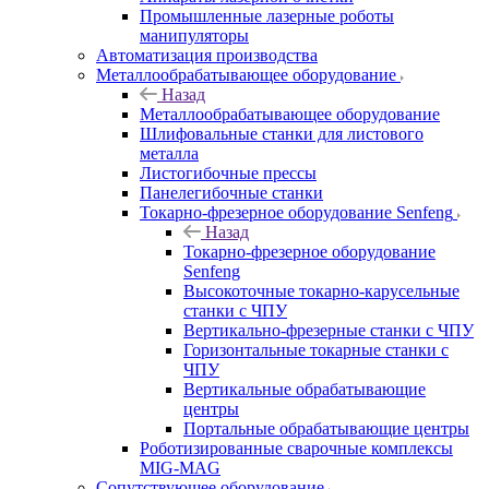
Промышленные лазерные роботы
манипуляторы
Автоматизация производства
Металлообрабатывающее оборудование
Назад
Металлообрабатывающее оборудование
Шлифовальные станки для листового
металла
Листогибочные прессы
Панелегибочные станки
Токарно-фрезерное оборудование Senfeng
Назад
Токарно-фрезерное оборудование
Senfeng
Высокоточные токарно-карусельные
станки с ЧПУ
Вертикально-фрезерные станки с ЧПУ
Горизонтальные токарные станки с
ЧПУ
Вертикальные обрабатывающие
центры
Портальные обрабатывающие центры
Роботизированные сварочные комплексы
MIG-MAG
Сопутствующее оборудование