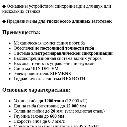
◆ Оснащены устройством синхронизации для двух или
нескольких станков
◆ Предназначены
для гибки особо длинных заготовок
Преимущества:
Механическая компенсация прогиба
Обеспечение
постоянной точности гиба
Система
электрогидравлической синхронизации
Высокопрецизионная система задних упоров
Высокая точность управления ползунами
Система ЧПУ
DELEM
Электродвигатель
SIEMENS
Гидравлическая система
REXROTH
Основные характеристики:
Усилие гиба
до 1200 тонн
(12 000 кН)
Длина гиба (заготовки)
до 12 000 мм
Толщина гибки
до 20 мм
(углеродистая сталь)
Глубина захода
до 600 мм
Скорость гиба
до 0-7 мм/с
Мощность электродвигателей
до 45 х 2 кВт