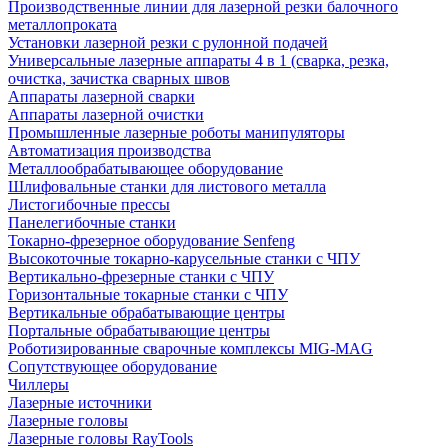
Производственные линии для лазерной резки балочного
металлопроката
Установки лазерной резки с рулонной подачей
Универсальные лазерные аппараты 4 в 1 (сварка, резка,
очистка, зачистка сварных швов
Аппараты лазерной сварки
Аппараты лазерной очистки
Промышленные лазерные роботы манипуляторы
Автоматизация производства
Металлообрабатывающее оборудование
Шлифовальные станки для листового металла
Листогибочные прессы
Панелегибочные станки
Токарно-фрезерное оборудование Senfeng
Высокоточные токарно-карусельные станки с ЧПУ
Вертикально-фрезерные станки с ЧПУ
Горизонтальные токарные станки с ЧПУ
Вертикальные обрабатывающие центры
Портальные обрабатывающие центры
Роботизированные сварочные комплексы MIG-MAG
Сопутствующее оборудование
Чиллеры
Лазерные источники
Лазерные головы
Лазерные головы RayTools