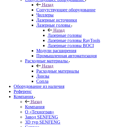
Назад
Сопутствующее оборудование
Чиллеры
Лазерные источники
Лазерные головы
Назад
Лазерные головы
Лазерные головы RayTools
Лазерные головы BOCI
Модули расширения
Промышленная автоматизация
Расходные материалы
Назад
Расходные материалы
Линзы
Сопла
Оборудование из наличия
Референс
Компания
Назад
Компания
О «Технограв»
Завод SENFENG
3D тур SENFENG