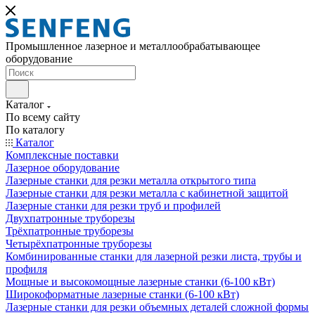
Промышленное лазерное и металлообрабатывающее
оборудование
Каталог
По всему сайту
По каталогу
Каталог
Комплексные поставки
Лазерное оборудование
Лазерные станки для резки металла открытого типа
Лазерные станки для резки металла с кабинетной защитой
Лазерные станки для резки труб и профилей
Двухпатронные труборезы
Трёхпатронные труборезы
Четырёхпатронные труборезы
Комбинированные станки для лазерной резки листа, трубы и
профиля
Мощные и высокомощные лазерные станки (6-100 кВт)
Широкоформатные лазерные станки (6-100 кВт)
Лазерные станки для резки объемных деталей сложной формы