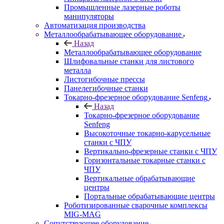
Промышленные лазерные роботы
манипуляторы
Автоматизация производства
Металлообрабатывающее оборудование
Назад
Металлообрабатывающее оборудование
Шлифовальные станки для листового
металла
Листогибочные прессы
Панелегибочные станки
Токарно-фрезерное оборудование Senfeng
Назад
Токарно-фрезерное оборудование
Senfeng
Высокоточные токарно-карусельные
станки с ЧПУ
Вертикально-фрезерные станки с ЧПУ
Горизонтальные токарные станки с
ЧПУ
Вертикальные обрабатывающие
центры
Портальные обрабатывающие центры
Роботизированные сварочные комплексы
MIG-MAG
Сопутствующее оборудование