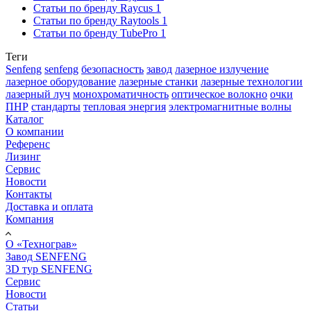
Статьи по бренду Raycus
1
Статьи по бренду Raytools
1
Статьи по бренду TubePro
1
Теги
Senfeng
senfeng
безопасность
завод
лазерное излучение
лазерное оборудование
лазерные станки
лазерные технологии
лазерный луч
монохроматичность
оптическое волокно
очки
ПНР
стандарты
тепловая энергия
электромагнитные волны
Каталог
О компании
Референс
Лизинг
Сервис
Новости
Контакты
Доставка и оплата
Компания
О «Технограв»
Завод SENFENG
3D тур SENFENG
Сервис
Новости
Статьи